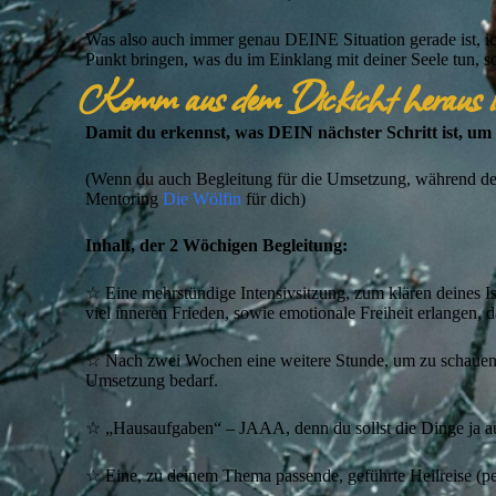
Was also auch immer genau DEINE Situation gerade ist, i
Punkt bringen, was du im Einklang mit deiner Seele tun, s
Komm aus dem Dickicht heraus i
Damit du erkennst, was DEIN nächster Schritt ist, 
(Wenn du auch Begleitung für die Umsetzung, während dei
Mentoring
Die Wölfin
für dich)
Inhalt, der 2 Wöchigen Begleitung:
☆ Eine mehrstündige Intensivsitzung, zum klären deines Is
viel inneren Frieden, sowie emotionale Freiheit erlangen,
☆ Nach zwei Wochen eine weitere Stunde, um zu schauen, 
Umsetzung bedarf.
☆ „Hausaufgaben“ – JAAA, denn du sollst die Dinge ja au
☆ Eine, zu deinem Thema passende, geführte Heilreise (pe